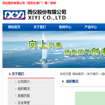
西仪股份有限公司（西安仪表厂）唯一官网
网站首页
关于我们
新闻中心
产品中心
关于我们
当前位置:
网站首页
>>
关于我们
>>
组
组织概况
公司简介
组织概况
发展历程
企业荣誉