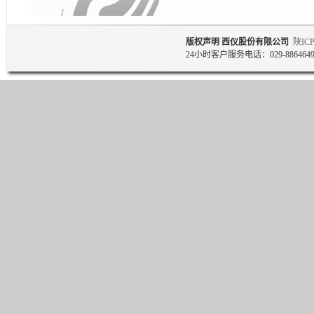
版权声明
西仪股份有限公司
陕
IC
24
小时客户服务电话：
029-886464